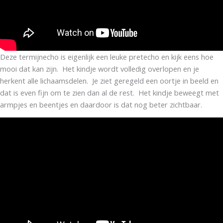
Deze termijnecho is eigenlijk een leuke pretecho en kijk eens hoe
mooi dat kan zijn. Het kindje wordt volledig overlopen en je
herkent alle lichaamsdelen. Je ziet geregeld een oortje in beeld en
dat is even fijn om te zien dan al de rest. Het kindje beweegt met
armpjes en beentjes en daardoor is dat nog beter zichtbaar.