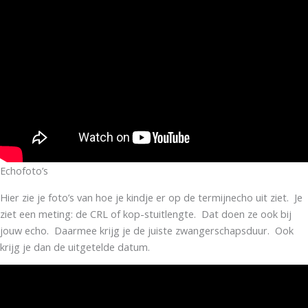
Echofoto’s
Hier zie je foto’s van hoe je kindje er op de termijnecho uit ziet. Je
ziet een meting: de CRL of kop-stuitlengte. Dat doen ze ook bij
jouw echo. Daarmee krijg je de juiste zwangerschapsduur. Ook
krijg je dan de uitgetelde datum.