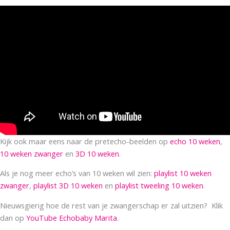
Kijk ook maar eens naar de pretecho-beelden op
echo 10 weken
,
10 weken zwanger
en
3D 10 weken
.
Als je nog meer echo’s van 10 weken wil zien:
playlist 10 weken
zwanger
,
playlist 3D 10 weken
en
playlist tweeling 10 weken
.
Nieuwsgierig hoe de rest van je zwangerschap er zal uitzien? Klik
dan op
YouTube Echobaby Marita
.