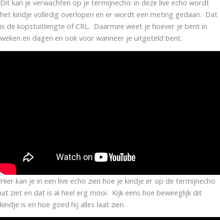
Dit kan je verwachten op je termijnecho: in deze live echo wordt
het kindje volledig overlopen en er wordt een meting gedaan. Dat
is de kopstuitlengte of CRL. Daarmee weet je hoever je bent in
weken en dagen en ook voor wanneer je uitgeteld bent.
Hier kan je in een live echo zien hoe je kindje er op de termijnecho
uit ziet en dat is al heel erg mooi. Kijk eens hoe beweeglijk dit
kindje is en hoe goed hij alles laat zien.