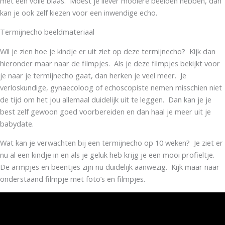
met een volle blaas. Moest je liever mooiere beelden hebben, dan
kan je ook zelf kiezen voor een inwendige echo.
Termijnecho beeldmateriaal
Wil je zien hoe je kindje er uit ziet op deze termijnecho? Kijk dan
hieronder maar naar de filmpjes. Als je deze filmpjes bekijkt voor
je naar je termijnecho gaat, dan herken je veel meer. Je
verloskundige, gynaecoloog of echoscopiste nemen misschien niet
de tijd om het jou allemaal duidelijk uit te leggen. Dan kan je je
best zelf gewoon goed voorbereiden en dan haal je meer uit je
babydate.
Wat kan je verwachten bij een termijnecho op 10 weken? Je ziet er
nu al een kindje in en als je geluk heb krijg je een mooi profieltje.
De armpjes en beentjes zijn nu duidelijk aanwezig. Kijk maar naar
onderstaand filmpje met foto’s en filmpjes.