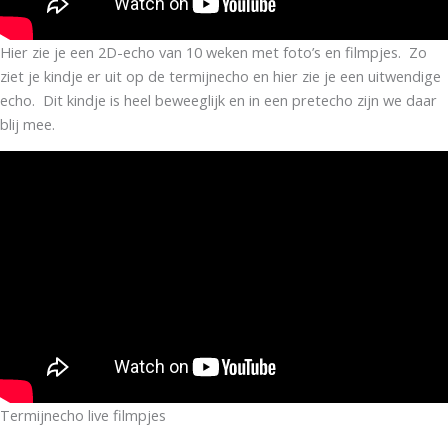
Hier zie je een 2D-echo van 10 weken met foto’s en filmpjes. Zo
ziet je kindje er uit op de termijnecho en hier zie je een uitwendige
echo. Dit kindje is heel beweeglijk en in een pretecho zijn we daar
blij mee.
Termijnecho live filmpjes