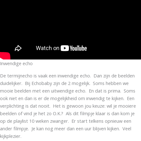
Inwendige echo
De termijnecho is vaak een inwendige echo. Dan zijn de beelden
duidelijker. Bij Echobaby zijn de 2 mogelijk. Soms hebben we
mooie beelden met een uitwendige echo. En dat is prima. Soms
ook niet en dan is er de mogelijkheid om inwendig te kijken. Een
verplichting is dat nooit. Het is gewoon jou keuze: wil je mooiere
beelden of vind je het zo O.K.? Als dit filmpje klaar is dan kom je
op de playlist 10 weken zwanger. Er start telkens opnieuw een
ander filmpje. Je kan nog meer dan een uur blijven kijken. Veel
kijkplezier.