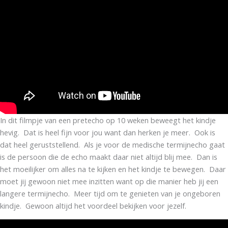
In dit filmpje van een pretecho op 10 weken beweegt het kindje
hevig. Dat is heel fijn voor jou want dan herken je meer. Ook is
dat heel geruststellend. Als je voor de medische termijnecho gaat
is de persoon die de echo maakt daar niet altijd blij mee. Dan is
het moeilijker om alles na te kijken en het kindje te bewegen. Daar
moet jij gewoon niet mee inzitten want op die manier heb jij een
langere termijnecho. Meer tijd om te genieten van je ongeboren
kindje. Gewoon altijd het voordeel bekijken voor jezelf.