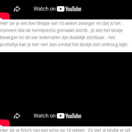
Hier zie je een live filmpje van 10 weken zwanger en dat is het
moment dat de termijnecho gemaakt wordt. Je ziet het kindje
bewegen en de vier ledematen zijn duidelijk zichtbaar. Het
profieltje kan je hier niet zien omdat het kindje niet omhoog kijkt.
Hier zie je foto’s van een echo op 10 weken. Zo ziet je kindje er uit