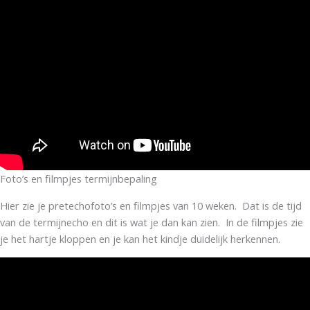
Foto’s en filmpjes termijnbepaling
Hier zie je pretechofoto’s en filmpjes van 10 weken. Dat is de tijd
van de termijnecho en dit is wat je dan kan zien. In de filmpjes zie
je het hartje kloppen en je kan het kindje duidelijk herkennen.