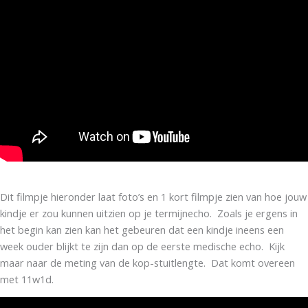
Dit filmpje hieronder laat foto’s en 1 kort filmpje zien van hoe jouw
kindje er zou kunnen uitzien op je termijnecho. Zoals je ergens in
het begin kan zien kan het gebeuren dat een kindje ineens een
week ouder blijkt te zijn dan op de eerste medische echo. Kijk
maar naar de meting van de kop-stuitlengte. Dat komt overeen
met 11w1d.