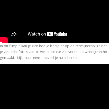
In dit filmpje kan je zien hoe je kindje er op de termijnecho uit ziet.
Je ziet echofoto’s van 10 weken en die zijn via een uitwendige echo
gemaakt. Kijk maar eens hoeveel je nu al herkent.