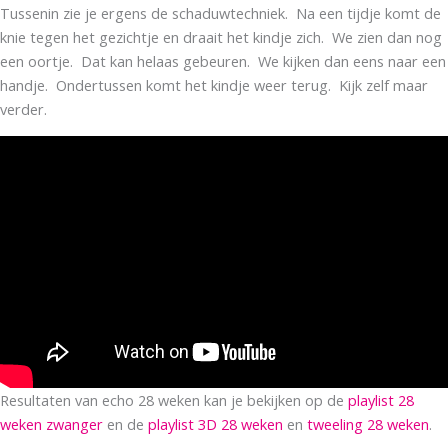
Tussenin zie je ergens de schaduwtechniek. Na een tijdje komt de
knie tegen het gezichtje en draait het kindje zich. We zien dan nog
een oortje. Dat kan helaas gebeuren. We kijken dan eens naar een
handje. Ondertussen komt het kindje weer terug. Kijk zelf maar
verder.
Resultaten van echo 28 weken kan je bekijken op de
playlist 28
weken zwanger
en de
playlist 3D 28 weken
en
tweeling 28 weken
.