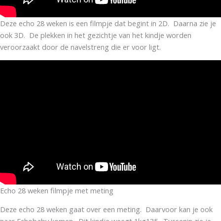
Deze echo 28 weken is een filmpje dat begint in 2D. Daarna zie je
ook 3D. De plekken in het gezichtje van het kindje worden
veroorzaakt door de navelstreng die er voor ligt.
Echo 28 weken filmpje met meting
Deze echo 28 weken gaat over een meting. Daarvoor kan je ook