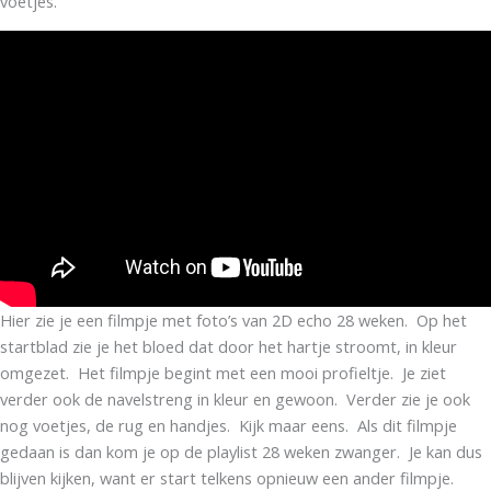
voetjes.
Hier zie je een filmpje met foto’s van 2D echo 28 weken. Op het
startblad zie je het bloed dat door het hartje stroomt, in kleur
omgezet. Het filmpje begint met een mooi profieltje. Je ziet
verder ook de navelstreng in kleur en gewoon. Verder zie je ook
nog voetjes, de rug en handjes. Kijk maar eens. Als dit filmpje
gedaan is dan kom je op de playlist 28 weken zwanger. Je kan dus
blijven kijken, want er start telkens opnieuw een ander filmpje.