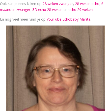
Ook kan je eens kijken op
28 weken zwanger
,
28 weken echo
,
6
maanden zwanger
,
3D echo 28 weken
en
echo 29 weken
.
En nog veel meer vind je op
YouTube Echobaby Marita
.