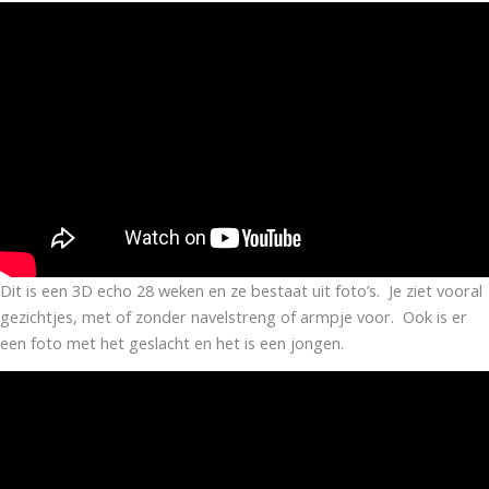
Dit is een 3D echo 28 weken en ze bestaat uit foto’s. Je ziet vooral
gezichtjes, met of zonder navelstreng of armpje voor. Ook is er
een foto met het geslacht en het is een jongen.