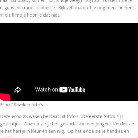
naar Echobaby komen. Dit kindje weegt 1kg135. Tussenin zie je
ergens een mooi profieltje. Kijk zelf maar of je nog meer herkent.
In dit filmpje hoor je dat niet.
Echo 28 weken foto’s
Deze echo 28 weken bestaat uit foto’s. De eerste foto’s zijn
gezichtjes. Daarna zie je het geslacht van een jongen. Verder zie
je het hartje in kleur en een rug. Op het einde zie je handjes en