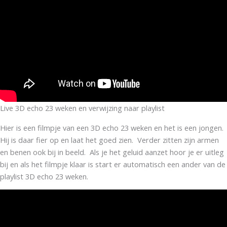
Live 3D echo 23 weken en verwijzing naar playlist
Hier is een filmpje van een 3D echo 23 weken en het is een jongen.
Hij is daar fier op en laat het goed zien. Verder zitten zijn armen
en benen ook bij in beeld. Als je het geluid aanzet hoor je er uitleg
bij en als het filmpje klaar is start er automatisch een ander van de
playlist 3D echo 23 weken.