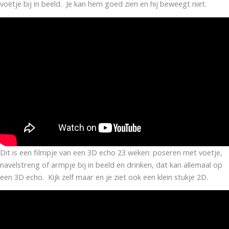
voetje bij in beeld. Je kan hem goed zien en hij beweegt niet.
Dit is een filmpje van een 3D echo 23 weken: poseren met voetje,
navelstreng of armpje bij in beeld en drinken, dat kan allemaal op
een 3D echo. Kijk zelf maar en je ziet ook een klein stukje 2D.