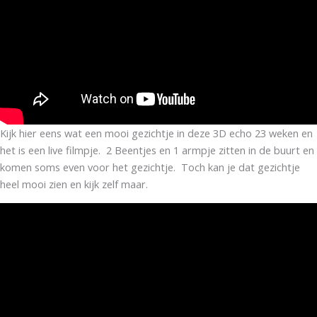
Kijk hier eens wat een mooi gezichtje in deze 3D echo 23 weken en
het is een live filmpje. 2 Beentjes en 1 armpje zitten in de buurt en
komen soms even voor het gezichtje. Toch kan je dat gezichtje
heel mooi zien en kijk zelf maar.