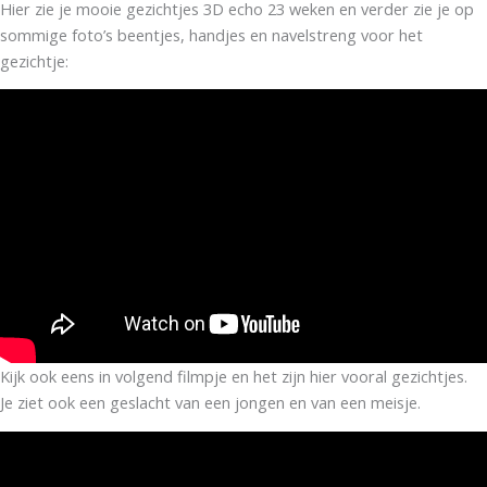
Hier zie je mooie gezichtjes 3D echo 23 weken en verder zie je op
sommige foto’s beentjes, handjes en navelstreng voor het
gezichtje:
Kijk ook eens in volgend filmpje en het zijn hier vooral gezichtjes.
Je ziet ook een geslacht van een jongen en van een meisje.