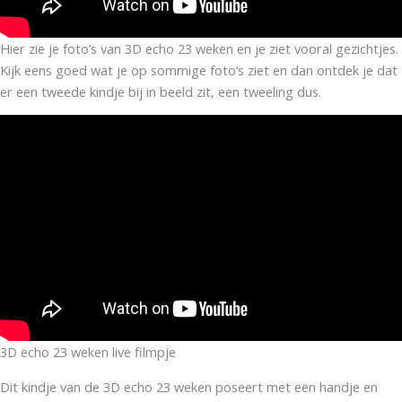
Hier zie je foto’s van 3D echo 23 weken en je ziet vooral gezichtjes.
Kijk eens goed wat je op sommige foto’s ziet en dan ontdek je dat
er een tweede kindje bij in beeld zit, een tweeling dus.
3D echo 23 weken live filmpje
Dit kindje van de 3D echo 23 weken poseert met een handje en