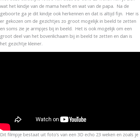
wat het kindje van de mama heeft en wat van de papa. Na de
geboorte ga je dit kindje ook herkennen en dat is altijd fijn. Hier is
er gekozen om de gezichtjes zo groot mogelijk in beeld te zetten
en soms zie je armpjes bij in beeld. Het is ook mogelijk om een
groot deel van het bovenlichaam bij in beeld te zetten en dan is
het gezichtje kleiner.
Dit filmpje bestaat uit foto’s van een 3D echo 23 weken en zoals je