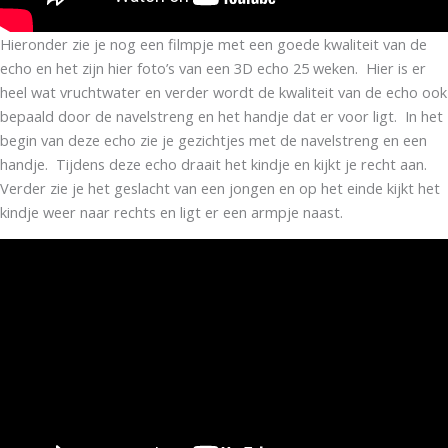
Hieronder zie je nog een filmpje met een goede kwaliteit van de
echo en het zijn hier foto’s van een 3D echo 25 weken. Hier is er
heel wat vruchtwater en verder wordt de kwaliteit van de echo ook
bepaald door de navelstreng en het handje dat er voor ligt. In het
begin van deze echo zie je gezichtjes met de navelstreng en een
handje. Tijdens deze echo draait het kindje en kijkt je recht aan.
Verder zie je het geslacht van een jongen en op het einde kijkt het
kindje weer naar rechts en ligt er een armpje naast.