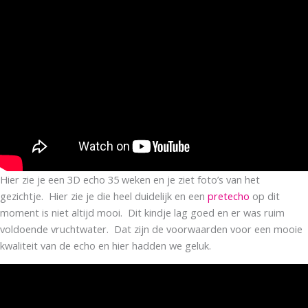
Hier zie je een 3D echo 35 weken en je ziet foto’s van het
gezichtje. Hier zie je die heel duidelijk en een
pretecho
op dit
moment is niet altijd mooi. Dit kindje lag goed en er was ruim
voldoende vruchtwater. Dat zijn de voorwaarden voor een mooie
kwaliteit van de echo en hier hadden we geluk.