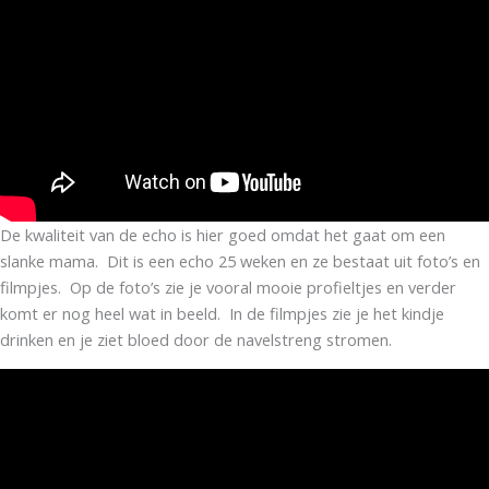
De kwaliteit van de echo is hier goed omdat het gaat om een
slanke mama. Dit is een echo 25 weken en ze bestaat uit foto’s en
filmpjes. Op de foto’s zie je vooral mooie profieltjes en verder
komt er nog heel wat in beeld. In de filmpjes zie je het kindje
drinken en je ziet bloed door de navelstreng stromen.