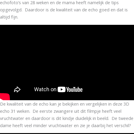
echofoto’s van 28 weken en de mama heeft namelijk de tips
opgevolgd. Daardoor is de kwaliteit van de echo goed en dat is
altijd fijn.
De kwaliteit van de echo kan je bekijken en vergelijken in deze 3D
echo 31 weken. De eerste zwangere uit dit filmpje heeft veel
vruchtwater en daardoor is dit kindje duidelijk in beeld. De tweede
dame heeft veel minder vruchtwater en zie je daarbij het verschil?