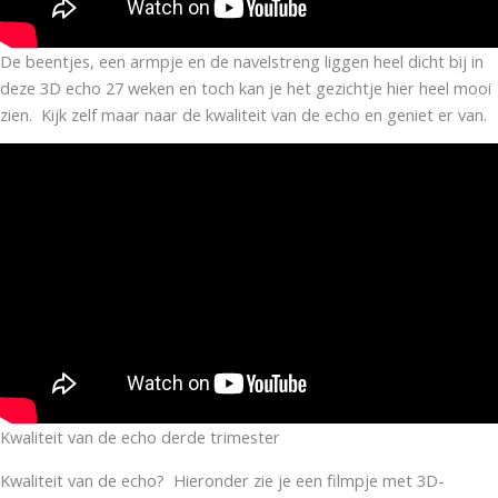
De beentjes, een armpje en de navelstreng liggen heel dicht bij in
deze 3D echo 27 weken en toch kan je het gezichtje hier heel mooi
zien. Kijk zelf maar naar de kwaliteit van de echo en geniet er van.
Kwaliteit van de echo derde trimester
Kwaliteit van de echo? Hieronder zie je een filmpje met 3D-