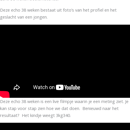
Deze echo 38 weken bestaat uit foto’s van het profiel en het
geslacht van een jongen.
Deze echo 38 weken is een live filmpje waarin je een meting ziet. Je
kan stap voor stap zien hoe we dat doen. Benieuwd naar het
resultaat? Het kindje weegt 3kg340.