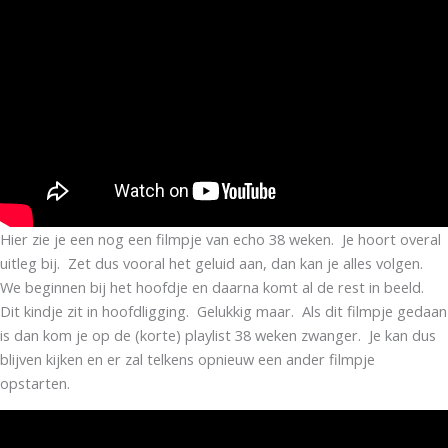
Hier zie je een nog een filmpje van echo 38 weken. Je hoort overal
uitleg bij. Zet dus vooral het geluid aan, dan kan je alles volgen.
We beginnen bij het hoofdje en daarna komt al de rest in beeld.
Dit kindje zit in hoofdligging. Gelukkig maar. Als dit filmpje gedaan
is dan kom je op de (korte) playlist 38 weken zwanger. Je kan dus
blijven kijken en er zal telkens opnieuw een ander filmpje
opstarten.