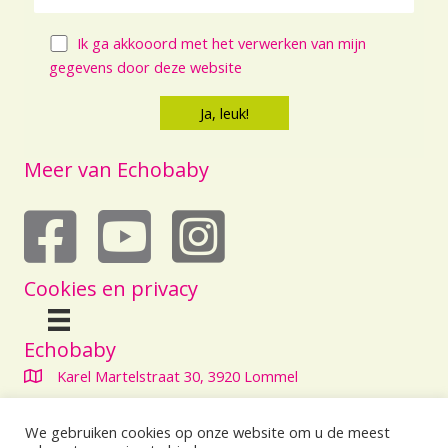
Ik ga akkooord met het verwerken van mijn
gegevens door deze website
Meer van Echobaby
echobaby op youtube
Cookies en privacy
Echobaby
Karel Martelstraat 30, 3920 Lommel
+3211 80 63 05
We gebruiken cookies op onze website om u de meest
info@echobaby.be