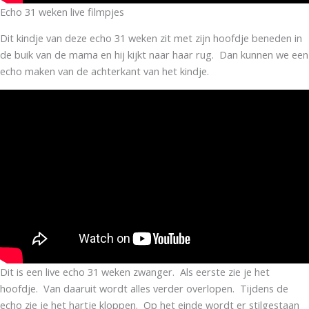
Echo 31 weken live filmpjes
Dit kindje van deze echo 31 weken zit met zijn hoofdje beneden in
de buik van de mama en hij kijkt naar haar rug. Dan kunnen we een
echo maken van de achterkant van het kindje.
Dit is een live echo 31 weken zwanger. Als eerste zie je het
hoofdje. Van daaruit wordt alles verder overlopen. Tijdens de
echo zie je het hartje kloppen. Op het einde wordt er stilgestaan