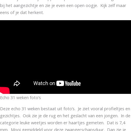
bij het aangezichtje en zie je even een open oogje. Kijk zelf maar
eens of je dat herkent.
Echo 31 weken foto’s
Deze echo 31 weken bestaat uit foto’s. Je ziet vooral profieltjes en
gezichtjes. Ook zie je de rug en het geslacht van een jongen. In de
categorie leuke weetjes worden er haartjes gemeten. Dat is 7,4
mm. Mooi gemiddeld voor deze zwangerschapsduur. Dan zie je