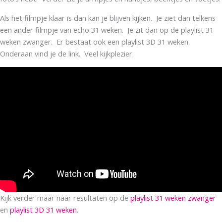
Als het filmpje klaar is dan kan je blijven kijken. Je ziet dan telkens
een ander filmpje van echo 31 weken. Je zit dan op de playlist 31
weken zwanger. Er bestaat ook een playlist 3D 31 weken.
Onderaan vind je de link. Veel kijkplezier.
Kijk verder maar naar resultaten op de
playlist 31 weken zwanger
en
playlist 3D 31 weken
.