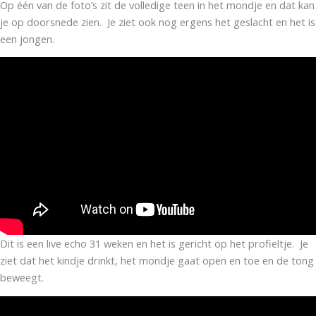
Op één van de foto’s zit de volledige teen in het mondje en dat kan
je op doorsnede zien. Je ziet ook nog ergens het geslacht en het is
een jongen.
Dit is een live echo 31 weken en het is gericht op het profieltje. Je
ziet dat het kindje drinkt, het mondje gaat open en toe en de tong
beweegt.