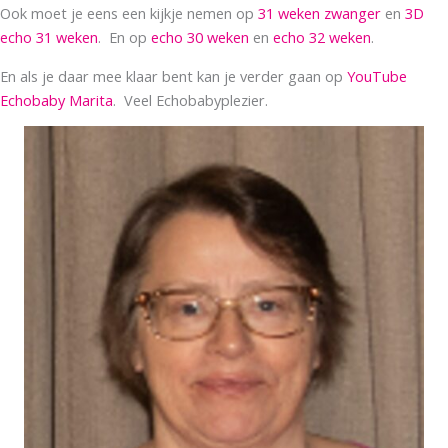
Ook moet je eens een kijkje nemen op
31 weken zwanger
en
3D
echo 31 weken
. En op
echo 30 weken
en
echo 32 weken
.
En als je daar mee klaar bent kan je verder gaan op
YouTube
Echobaby Marita
. Veel Echobabyplezier.