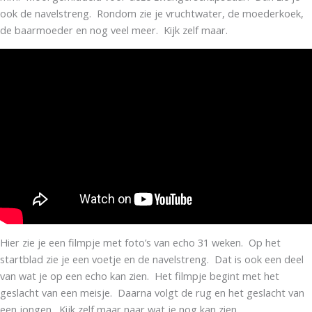
ook de navelstreng. Rondom zie je vruchtwater, de moederkoek,
de baarmoeder en nog veel meer. Kijk zelf maar.
Hier zie je een filmpje met foto’s van echo 31 weken. Op het
startblad zie je een voetje en de navelstreng. Dat is ook een deel
van wat je op een echo kan zien. Het filmpje begint met het
geslacht van een meisje. Daarna volgt de rug en het geslacht van
een jongen. Kijk zelf maar naar wat je nog kan zien.