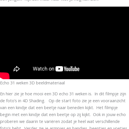
Echo 31 weken 3D beeldmateriaal
En hier zie je hoe mooi een 3D echo 31 weken is. In dit filmpje zijn
de foto’s in 4D Shading. Op de start foto zie je een vooraanzicht
van een kindje dat een beetje naar beneden kijkt. Het filmpje
begin met een kindje dat een beetje op zij kijkt. Ook in jouw echo
proberen we daarin te variëren zodat je heel wat verschillende
foto’s hebt. Verder zie je armpjes en handjes, beentjes en voetjes.