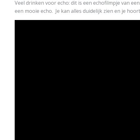
Veel drinken voor echo: dit is een echofilmpje van een
een mooie echo. Je kan alles duidelijk zien en je hoort 