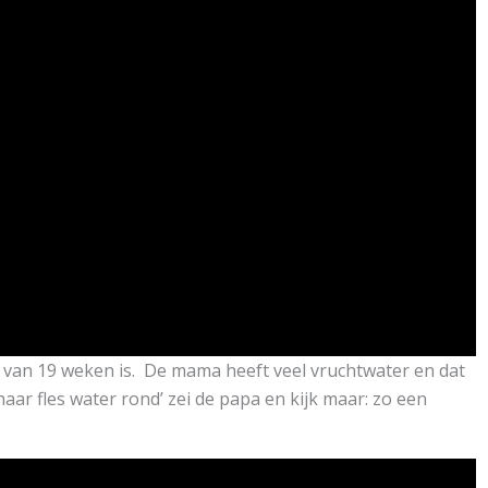
o van 19 weken is. De mama heeft veel vruchtwater en dat
haar fles water rond’ zei de papa en kijk maar: zo een