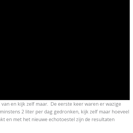
d van en kijk zelf maar. De eerste keer waren er wazige
nstens 2 liter per dag gedronken, kijk zelf maar hoeveel
akt en met het nieuwe echotoestel zijn de resultaten