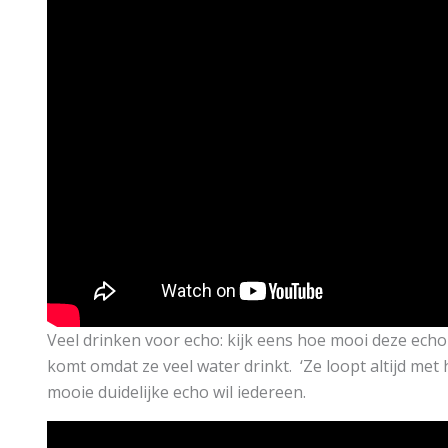
Veel drinken voor echo: kijk eens hoe mooi deze ech
komt omdat ze veel water drinkt. ‘Ze loopt altijd met 
mooie duidelijke echo wil iedereen.