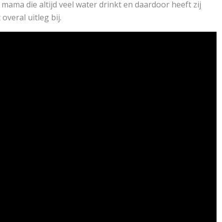
 mama die altijd veel water drinkt en daardoor heeft zij
overal uitleg bij.