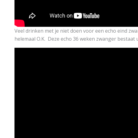
Veel drinken met je niet doen voor een echo eind zwan
helemaal O.K. Deze echo 36 weken zwanger bestaat uit 