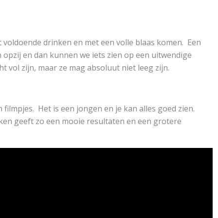
t voldoende drinken en met een volle blaas komen. Een
 opzij en dan kunnen we iets zien op een uitwendige
 vol zijn, maar ze mag absoluut niet leeg zijn.
n filmpjes. Het is een jongen en je kan alles goed zien.
nken geeft zo een mooie resultaten en een grotere