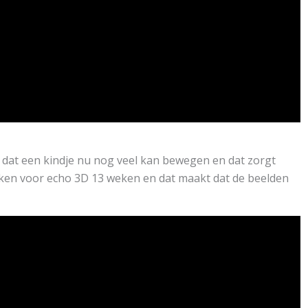
et dat een kindje nu nog veel kan bewegen en dat zorgt
rinken voor echo 3D 13 weken en dat maakt dat de beelden