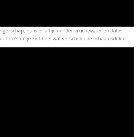
gerschap, nu is er altijd minder vruchtwater en dat is
foto’s en je ziet heel wat verschillende lichaamsdelen.