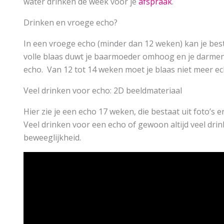
water drinken de week voor je
afspraak
.
Drinken en vroege echo?
In een vroege echo (minder dan 12 weken) kan je bes
volle blaas duwt je baarmoeder omhoog en je darmen
echo. Van 12 tot 14 weken moet je blaas niet meer echt
Veel drinken voor echo: 2D beeldmateriaal
Hier zie je een echo 17 weken, die bestaat uit foto’s e
Veel drinken voor een echo of gewoon altijd veel dri
beweeglijkheid.