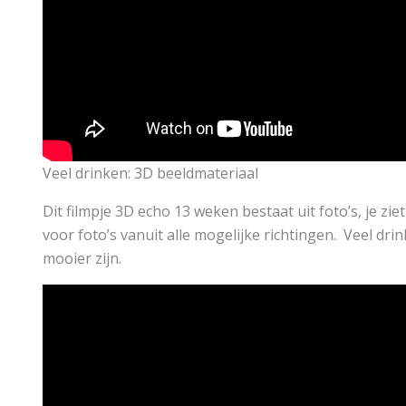
Veel drinken: 3D beeldmateriaal
Dit filmpje 3D echo 13 weken bestaat uit foto’s, je zi
voor foto’s vanuit alle mogelijke richtingen. Veel d
mooier zijn.