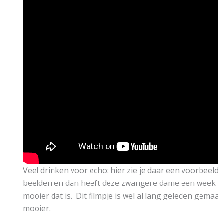
Veel drinken voor echo: hier zie je daar een voorbeel
beelden en dan heeft deze zwangere dame een week mi
mooier dat is. Dit filmpje is wel al lang geleden gema
mooier.