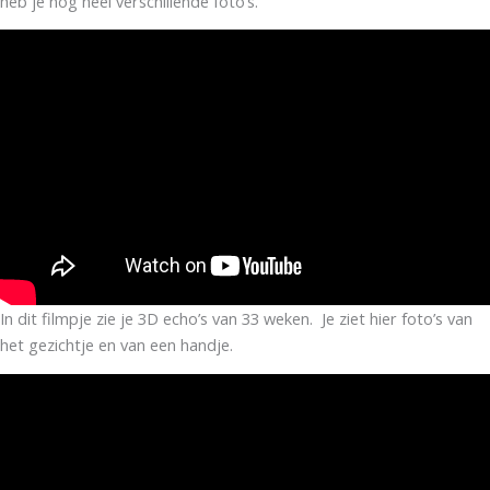
heb je nog heel verschillende foto’s.
In dit filmpje zie je 3D echo’s van 33 weken. Je ziet hier foto’s van
het gezichtje en van een handje.