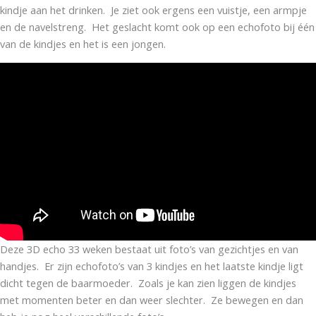
kindje aan het drinken. Je ziet ook ergens een vuistje, een armpje
en de navelstreng. Het geslacht komt ook op een echofoto bij één
van de kindjes en het is een jongen.
Deze 3D echo 33 weken bestaat uit foto’s van gezichtjes en van
handjes. Er zijn echofoto’s van 3 kindjes en het laatste kindje ligt
dicht tegen de baarmoeder. Zoals je kan zien liggen de kindjes
met momenten beter en dan weer slechter. Ze bewegen en dan