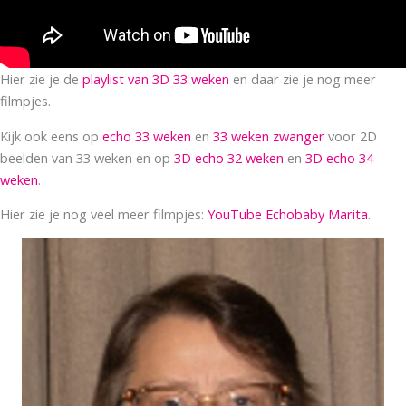
Hier zie je de
playlist van 3D 33 weken
en daar zie je nog meer
filmpjes.
Kijk ook eens op
echo 33 weken
en
33 weken zwanger
voor 2D
beelden van 33 weken en op
3D echo 32 weken
en
3D echo 34
weken
.
Hier zie je nog veel meer filmpjes:
YouTube Echobaby Marita
.