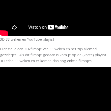
3D 33 weken en YouTube playlist
Hier zie je een 3D-filmpje van 33 weken en het zijn allemaal
gezichtjes. Als dit filmpje gedaan is kom je op de (korte) playlist
3D echo 33 weken en er komen dan nog enkele filmpjes.