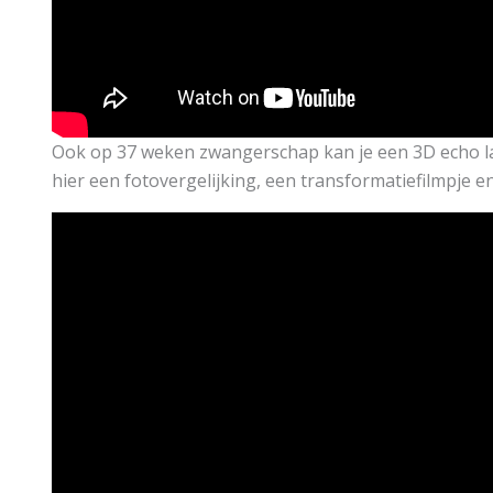
Ook op 37 weken zwangerschap kan je een 3D echo la
hier een fotovergelijking, een transformatiefilmpje e