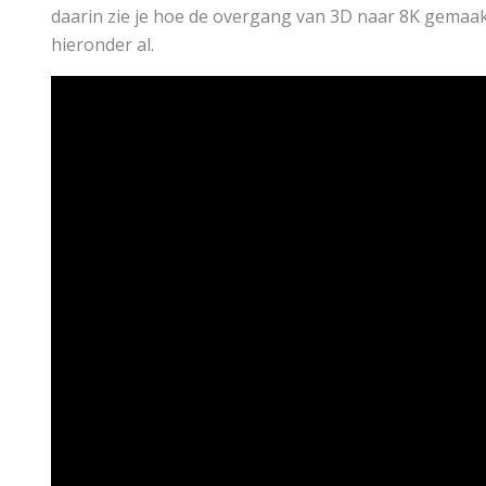
daarin zie je hoe de overgang van 3D naar 8K gemaakt
hieronder al.