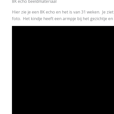
8K echo beeldmateriaal
Hier zie je een 8K echo en het is van 31 weken. Je zie
foto. Het kindje heeft een armpje bij het gezichtje en 