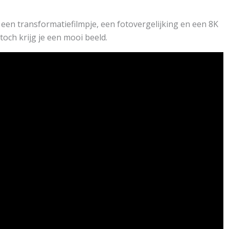
t een transformatiefilmpje, een fotovergelijking en een 8K
toch krijg je een mooi beeld.