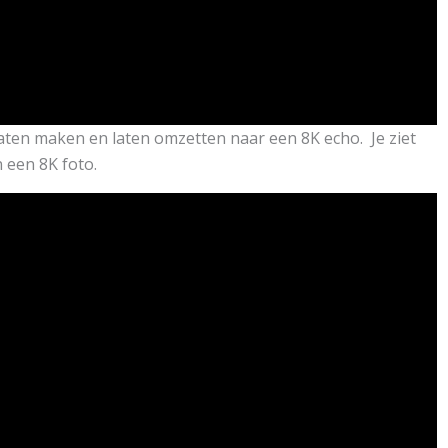
ten maken en laten omzetten naar een 8K echo. Je ziet
n een 8K foto.