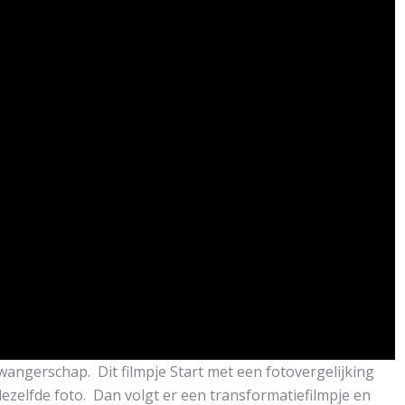
zwangerschap. Dit filmpje Start met een fotovergelijking
dezelfde foto. Dan volgt er een transformatiefilmpje en