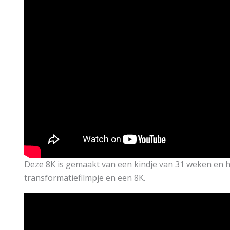
Deze 8K is gemaakt van een kindje van 31 weken en he
transformatiefilmpje en een 8K.