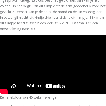
ingesproken uitleg. Zet dus best het geluid aan, dan kan je het
volgen. In het begin van dit filmpje zit de arm gedeeltelijk voor het
gezichtje. Verder kan je de neus, de mond en de kin volledig zien.
In totaal glimlacht dit kindje drie keer tijdens dit filmpje. Kijk maar,
dit filmpje heeft tussenin een klein stukje 2D. Daarna is er een
omschakeling naar 3D.
Een anekdote van 40 weken zwanger