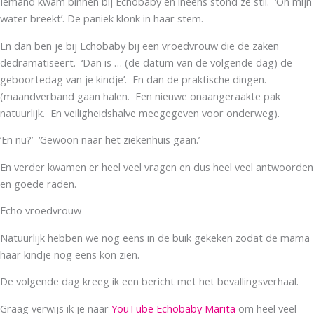
Iemand kwam binnen bij Echobaby en ineens stond ze stil. ‘Oh mijn
water breekt’. De paniek klonk in haar stem.
En dan ben je bij Echobaby bij een vroedvrouw die de zaken
dedramatiseert. ‘Dan is … (de datum van de volgende dag) de
geboortedag van je kindje’. En dan de praktische dingen.
(maandverband gaan halen. Een nieuwe onaangeraakte pak
natuurlijk. En veiligheidshalve meegegeven voor onderweg).
‘En nu?’ ‘Gewoon naar het ziekenhuis gaan.’
En verder kwamen er heel veel vragen en dus heel veel antwoorden
en goede raden.
Echo vroedvrouw
Natuurlijk hebben we nog eens in de buik gekeken zodat de mama
haar kindje nog eens kon zien.
De volgende dag kreeg ik een bericht met het bevallingsverhaal.
Graag verwijs ik je naar
YouTube Echobaby Marita
om heel veel