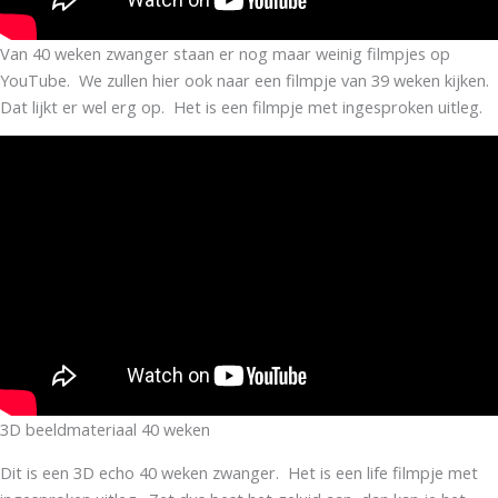
Van 40 weken zwanger staan er nog maar weinig filmpjes op
YouTube. We zullen hier ook naar een filmpje van 39 weken kijken.
Dat lijkt er wel erg op. Het is een filmpje met ingesproken uitleg.
3D beeldmateriaal 40 weken
Dit is een 3D echo 40 weken zwanger. Het is een life filmpje met