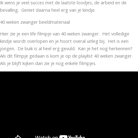
Ik wens je veel succes met de laatste loodjes, de arbeid en de
bevalling. Geniet daarna heel erg van je kindje.
40 weken zwanger beeldmateriaal
Hier zie je een life filmpje van 40 weken zwanger. Het volledige
kindje wordt overlopen en je hoort overal uitleg bij. Het is een
jongen. De buik is al heel erg gevuld. Kan je het nog herkennen?
Als dit filmpje gedaan is kom je op de playlist 40 weken zwanger.
Als je blijft kijken dan zie je nog enkele filmpjes.