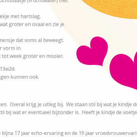
vochtblaasje (vruchtwater) met
ekje met hartslag.
wat groter en ovaal en zie je
imensje dat soms al beweegt.
r vorm in.
 tot week groter en mooier.
 13w2d.
ngen kunnen ook.
n. Overal krijg je uitleg bij. We staan stil bij wat je kindje do
il bij wat er eventueel bijzonder is. Heeft je kindje de voetjes,
De bijna 17 jaar echo-ervaring en de 19 jaar vroedvrouwervar