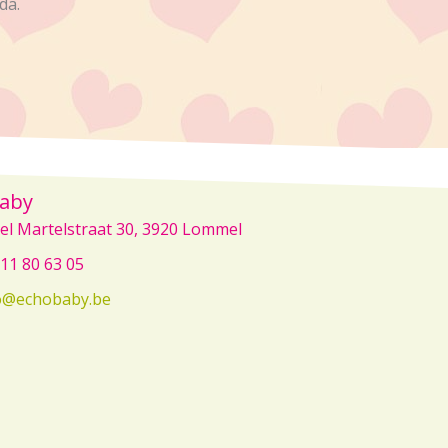
da.
aby
el Martelstraat 30, 3920 Lommel
11 80 63 05
o@echobaby.be