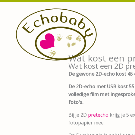
Ga
naar
de
inhoud
Wat kost een p
Wat kost een 2D pr
De gewone 2D-echo kost 45 
De 2D-echo met USB kost 55 
volledige film met ingesproke
foto's.
Bij je 2D
pretecho
krijg je 5 
fotopapier mee.