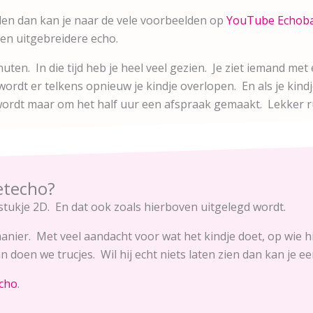
stellen dan kan je naar de vele voorbeelden op
YouTube Echoba
 een uitgebreidere echo.
uten. In die tijd heb je heel veel gezien. Je ziet iemand me
wordt er telkens opnieuw je kindje overlopen. En als je kindj
rdt maar om het half uur een afspraak gemaakt. Lekker rust
etecho?
 stukje 2D. En dat ook zoals hierboven uitgelegd wordt.
ier. Met veel aandacht voor wat het kindje doet, op wie hij li
an doen we trucjes. Wil hij echt niets laten zien dan kan je
cho
.