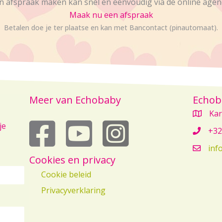
n afspraak maken kan snel en eenvoudig via de online agen
Maak nu een afspraak
Betalen doe je ter plaatse en kan met Bancontact (pinautomaat).
Meer van Echobaby
Echob
Kar
echobaby op youtube
je
+32
inf
Cookies en privacy
Cookie beleid
Privacyverklaring