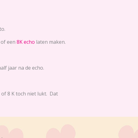
to.
of een
8K echo
laten maken.
lf jaar na de echo.
of 8 K toch niet lukt. Dat