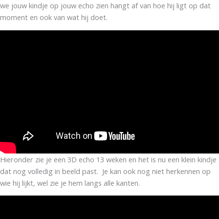
we jouw kindje op jouw echo zien hangt af van hoe hij ligt op dat
moment en ook van wat hij doet.
Hieronder zie je een 3D echo 13 weken en het is nu een klein kindje
dat nog volledig in beeld past. Je kan ook nog niet herkennen op
wie hij lijkt, wel zie je hem langs alle kanten.