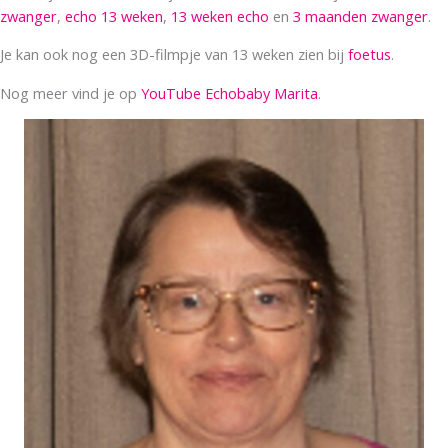
zwanger
,
echo 13 weken
,
13 weken echo
en
3 maanden zwanger
.
Je kan ook nog een 3D-filmpje van 13 weken zien bij
foetus
.
Nog meer vind je op
YouTube Echobaby Marita
.