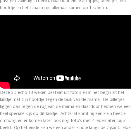
past het volledig in beeld, daardoor zie je armpjes, beentjes, het
hoofdje en het lichaampje allemaal samen op 1 scherm.
Deze 3D echo 13 weken bestaat uit foto’s en in het begin zit het
kindje met zijn hoofdje tegen de buik van de mama. De billetjes
liggen dan tegen de rug van de mama en daardoor hebben we een
heel speciale kijk op dit kindje. Achteraf komt hij een klein beetje
omhoog en er komen later ook nog foto’s met 4 ledematen bij in
beeld. Op het einde zien we een ander kindje langs de zijkant. Hoe