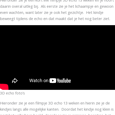
daarin overal uitleg bij. Als eerste zie je het lichaampje en gewoon
even wachten, want later zie je ook het gezichtje. Het kindje
beweegt tijdens de echo en dat maakt dat je het nog beter ziet.
3D echo foto’s
Hieronder zie je een filmpje 3D echo 13 weken en hierin zie je de
kindjes langs alle mogelijke kanten. Doordat het kindje nog klein is