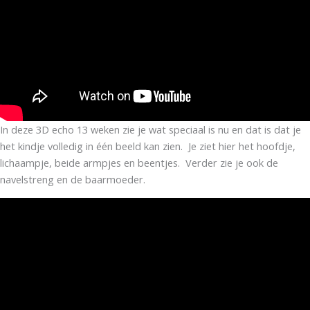
In deze 3D echo 13 weken zie je wat speciaal is nu en dat is dat je
het kindje volledig in één beeld kan zien. Je ziet hier het hoofdje,
lichaampje, beide armpjes en beentjes. Verder zie je ook de
navelstreng en de baarmoeder.