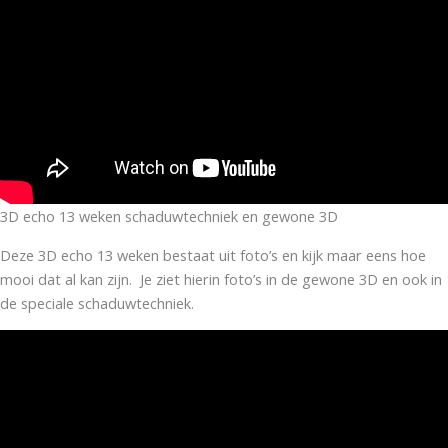
3D echo 13 weken schaduwtechniek en gewone 3D
Deze 3D echo 13 weken bestaat uit foto’s en kijk maar eens hoe
mooi dat al kan zijn. Je ziet hierin foto’s in de gewone 3D en ook in
de speciale schaduwtechniek.