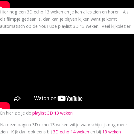
Hier nog een 3D echo 13 weken en je kan alles zien en horen. Als
dit filmpje gedaan is, dan kan je blijven kijken want je komt
automatisch op de YouTube playlist 3D 13 weken. Veel kijkplezier.
En hier zie je de
playlist 3D 13 weken
.
Na deze pagina 3D echo 13 weken wil je waarschijnlijk nog meer
zien. Kijk dan ook eens bij
3D echo 14 weken
en bij
13 weken