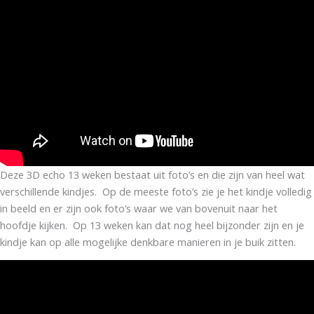
Deze 3D echo 13 weken bestaat uit foto’s en die zijn van heel wat
verschillende kindjes. Op de meeste foto’s zie je het kindje volledig
in beeld en er zijn ook foto’s waar we van bovenuit naar het
hoofdje kijken. Op 13 weken kan dat nog heel bijzonder zijn en je
kindje kan op alle mogelijke denkbare manieren in je buik zitten.