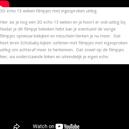
3D echo 13 weken filmpjes met ingesproken uitleg
Hier zie je nog een 3D echo 13 weken en je hoort er ook uitleg bij.
Nadat je dit filmpje bekeken hebt kan je eventueel de vorige
filmpjes opnieuw bekijken en misschien herken je nu meer. Dat
heet leren Echobaby kijken: oefenen met filmpjes met ingesproken
uitleg om achteraf meer te herkennen. Dat zowel op de filmpjes
hier, via onderstaande linken en uiteindelijk je eigen echo.