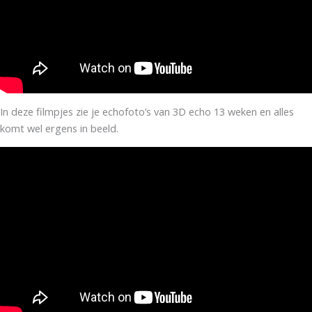
In deze filmpjes zie je echofoto’s van 3D echo 13 weken en alles
komt wel ergens in beeld.