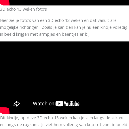
3D echo 13 weken foto’s
Hier zie je foto’s van een 3D echo 13 weken en dat vanuit alle
mogelijke richtingen. Zoals je kan zien kan je nu een kindje volledig
in beeld krijgen met armpjes en beentjes er bij.
Dit kindje, op deze 3D echo 13 weken kan je zien langs de zijkant
en langs de rugkant. Je ziet hem volledig van kop tot voet in beeld