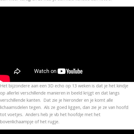
Het bijzondere aan een 3D echo op 13 weken is dat je het kindje
op allerlei verschillende manieren in beeld krijgt en dat langs
verschillende kanten. Dat zie je hieronder en je komt alle
lichaamsdelen tegen. Als ze goed liggen, dan zie je ze van hoofd
tot voetjes. Anders heb je vb het hoofdje met het
bovenlichaampje of het rugje.