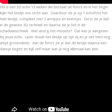
Dit is een 3D echo 13 weken die bestaat uit foto’s en in het begin
kijkt het kindje ons recht aan. Daardoor zie je op 1 echofoto het
hele kindje, compleet met 2 armpjes en beentjes. Eerst zie je dat
in de gewone 3D techniek en daarna zie je het in de
schaduwtechniek. Wat vind jij het mooiste? Dat kan je aangeven
bij jouw echo. Later draait het kindje op zijn zij en je ziet hem nog
altijd grotendeels. Aan de foto’s zie je dat dit kindje daarna een
dansje begint en kijk zelf maar wat je nog allemaal kan zien.