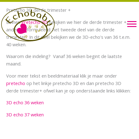
Ga
Pretecho 3D derde trimester +
naar
de
Binnen
Pretecho 3D
bekijken we hier de derde trimester +,
inhoud
anders geformuleerd: het tweede deel van de derde
trimester. In dit deel bekijken we de 3D-echo's van 36 t.e.m.
40 weken.
Waarom die indeling? Vanaf 36 weken begint de laatste
maand.
Voor meer tekst en beeldmateriaal klik je maar onder
pretecho
op het linkje pretecho 3D en dan pretecho 3D
derde trimester+ ofwel kan je op onderstaande links klikken:
3D echo 36 weken
3D echo 37 weken