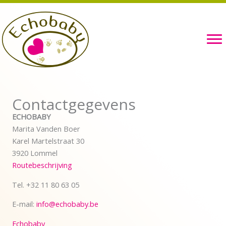
Ga
naar
de
inhoud
Contactgegevens
ECHOBABY
Marita Vanden Boer
Karel Martelstraat 30
3920 Lommel
Routebeschrijving
Tel. +32 11 80 63 05
E-mail:
info@echobaby.be
Echobaby