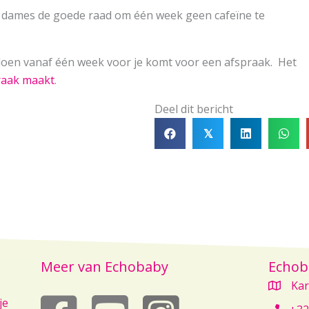
e dames de goede raad om één week geen cafeïne te
 doen vanaf één week voor je komt voor een afspraak. Het
raak maakt
.
Deel dit bericht
𝕏
Meer van Echobaby
Echob
Kar
echobaby op youtube
je