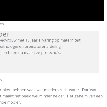
es.
oer
edvrouw met 19 jaar ervaring op materniteit,
athologie en prematurenafdeling.
ericht en nu maakt ze pretecho's.
s
drinken hebben vaak wat minder vruchtwater. Dat ‘wat
t maakt het beeld wel minder helder. Het geheim van een
 hoe mooier.