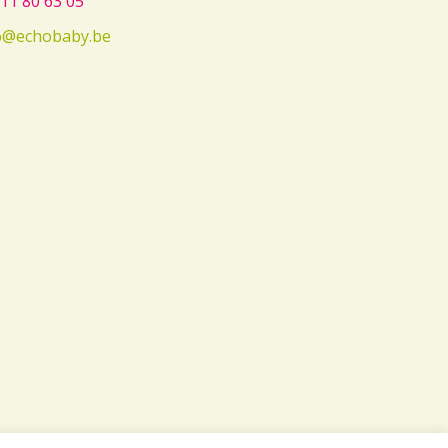
11 80 63 05
o@echobaby.be