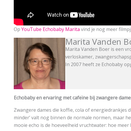
Op
YouTube Echobaby Marita
vind je nog meer filmpj
Marita Vanden B
Marita Vanden Boer is een vro
verloskamer, zwangerschapsp
In 2007 heeft ze Echobaby opg
Echobaby en ervaring met cafeïne bij zwangere dame
Zwangere dames die koffie, cola of energiedrankjes 
minder’ valt nog binnen de normale normen, maar he
mooie echo is de hoeveelheid vruchtwater: hoe meer