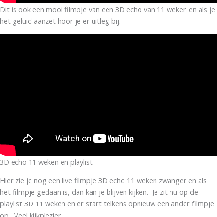
Dit is ook een mooi filmpje van een 3D echo van 11 weken en als je
het geluid aanzet hoor je er uitleg bij.
3D echo 11 weken en playlist
Hier zie je nog een live filmpje 3D echo 11 weken zwanger en als
het filmpje gedaan is, dan kan je blijven kijken. Je zit nu op de
playlist 3D 11 weken en er start telkens opnieuw een ander filmpje
op. Veel kijkplezier.