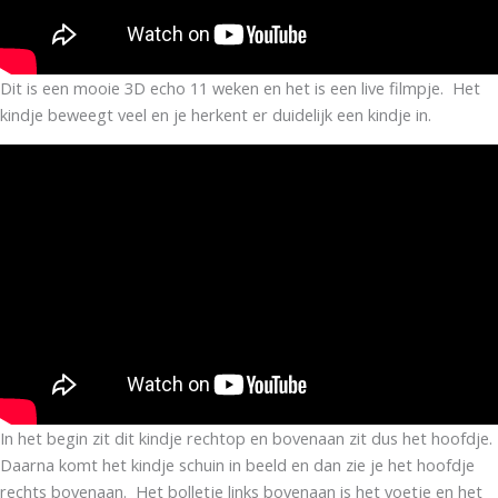
Dit is een mooie 3D echo 11 weken en het is een live filmpje. Het
kindje beweegt veel en je herkent er duidelijk een kindje in.
In het begin zit dit kindje rechtop en bovenaan zit dus het hoofdje.
Daarna komt het kindje schuin in beeld en dan zie je het hoofdje
rechts bovenaan. Het bolletje links bovenaan is het voetje en het