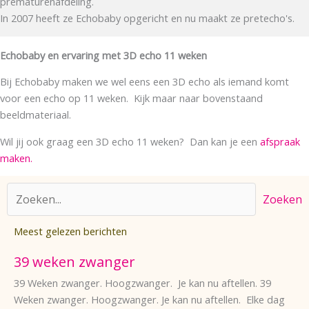
prematurenafdeling.
In 2007 heeft ze Echobaby opgericht en nu maakt ze pretecho's.
Echobaby en ervaring met 3D echo 11 weken
Bij Echobaby maken we wel eens een 3D echo als iemand komt
voor een echo op 11 weken. Kijk maar naar bovenstaand
beeldmateriaal.
Wil jij ook graag een 3D echo 11 weken? Dan kan je een
afspraak
maken.
Zoeken
Meest gelezen berichten
39 weken zwanger
39 Weken zwanger. Hoogzwanger. Je kan nu aftellen. 39
Weken zwanger. Hoogzwanger. Je kan nu aftellen. Elke dag