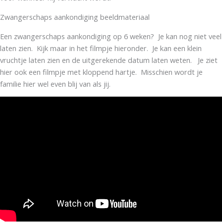
Zwangerschaps aankondiging beeldmateriaal
Een zwangerschaps aankondiging op 6 weken? Je kan nog niet veel
laten zien. Kijk maar in het filmpje hieronder. Je kan een klein
vruchtje laten zien en de uitgerekende datum laten weten. Je ziet
hier ook een filmpje met kloppend hartje. Misschien wordt je
familie hier wel even blij van als jij.