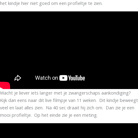
het kindje hier niet goed om een profieltje te zien.
Wacht je liever iets langer met je zwangerschaps aankondiging?
Kijk dan eens naar dit live filmpje van 11 weken. Dit kindje beweegt
veel en laat alles zien. Na 40 sec draait hij zich om. Dan zie je een
mooi profieltje. Op het einde zie je een meting.