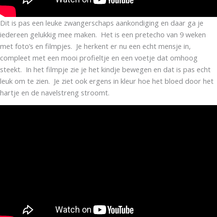
Dit is pas een leuke zwangerschaps aankondiging en daar ga je
iedereen gelukkig mee maken. Het is een pretecho van 9 weken
met foto’s en filmpjes. Je herkent er nu een echt mensje in,
compleet met een mooi profieltje en een voetje dat omhoog
steekt. In het filmpje zie je het kindje bewegen en dat is pas echt
leuk om te zien. Je ziet ook ergens in kleur hoe het bloed door het
hartje en de navelstreng stroomt.