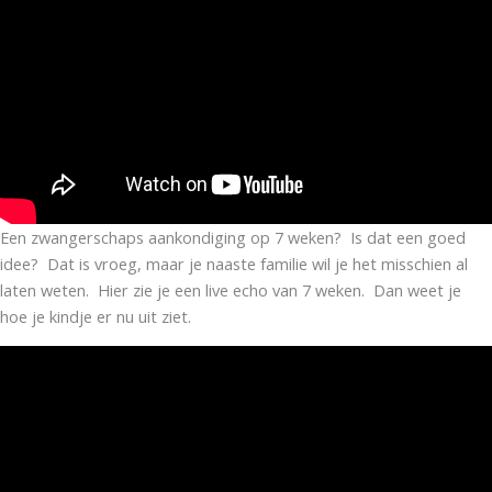
Een zwangerschaps aankondiging op 7 weken? Is dat een goed
idee? Dat is vroeg, maar je naaste familie wil je het misschien al
laten weten. Hier zie je een live echo van 7 weken. Dan weet je
hoe je kindje er nu uit ziet.