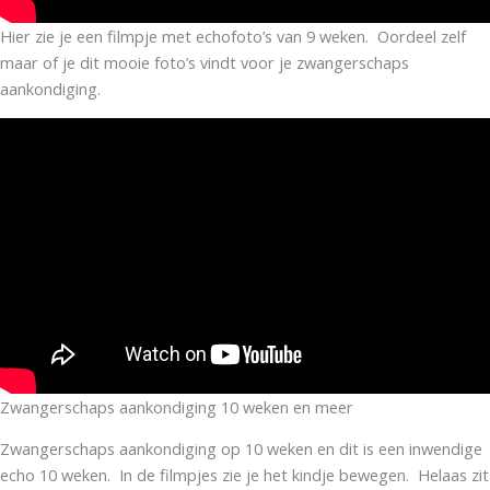
Hier zie je een filmpje met echofoto’s van 9 weken. Oordeel zelf
maar of je dit mooie foto’s vindt voor je zwangerschaps
aankondiging.
Zwangerschaps aankondiging 10 weken en meer
Zwangerschaps aankondiging op 10 weken en dit is een inwendige
echo 10 weken. In de filmpjes zie je het kindje bewegen. Helaas zit