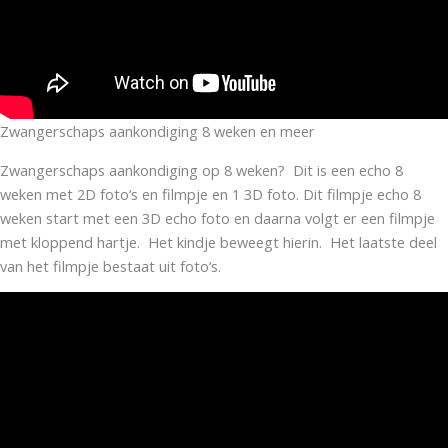
Zwangerschaps aankondiging 8 weken en meer
Zwangerschaps aankondiging op 8 weken? Dit is een echo 8
weken met 2D foto’s en filmpje en 1 3D foto. Dit filmpje echo 8
weken start met een 3D echo foto en daarna volgt er een filmpje
met kloppend hartje. Het kindje beweegt hierin. Het laatste deel
van het filmpje bestaat uit foto’s.