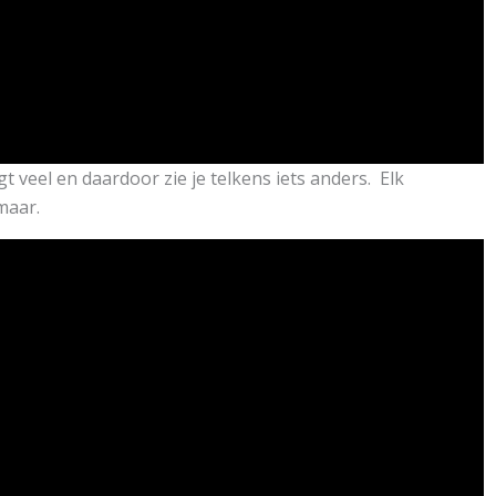
 veel en daardoor zie je telkens iets anders. Elk
maar.