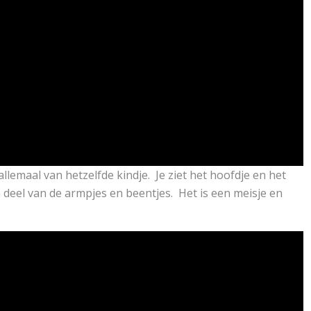
allemaal van hetzelfde kindje. Je ziet het hoofdje en het
 deel van de armpjes en beentjes. Het is een meisje en