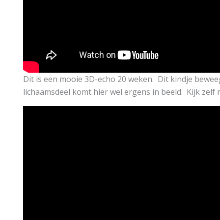
Dit is een mooie 3D-echo 20 weken. Dit kindje beweegt
lichaamsdeel komt hier wel ergens in beeld. Kijk zelf 