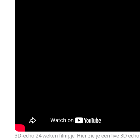
3D-echo 24 weken filmpje. Hier zie je een live 3D echo