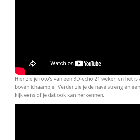
Hier zie je foto’s van een 3D-echo 21 weken en het is 
bovenlichaampje. Verder zie je de navelstreng en een
kijk eens of je dat ook kan herkennen.