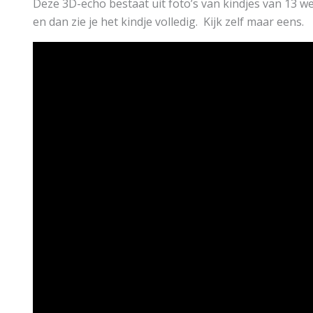
Deze 3D-echo bestaat uit foto’s van kindjes van 13 
en dan zie je het kindje volledig. Kijk zelf maar eens.