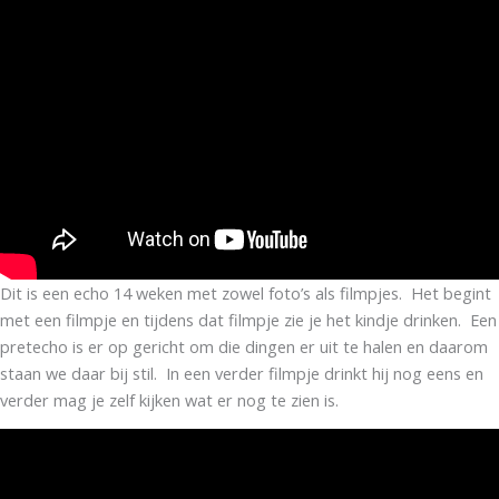
Dit is een echo 14 weken met zowel foto’s als filmpjes. Het begint
met een filmpje en tijdens dat filmpje zie je het kindje drinken. Een
pretecho is er op gericht om die dingen er uit te halen en daarom
staan we daar bij stil. In een verder filmpje drinkt hij nog eens en
verder mag je zelf kijken wat er nog te zien is.