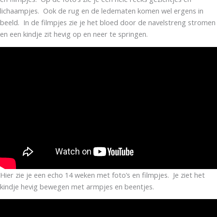
lichaampjes. Ook de rug en de ledematen komen wel ergens in
beeld. In de filmpjes zie je het bloed door de navelstreng stromen
en een kindje zit hevig op en neer te springen.
Hier zie je een echo 14 weken met foto’s en filmpjes. Je ziet het
kindje hevig bewegen met armpjes en beentjes.