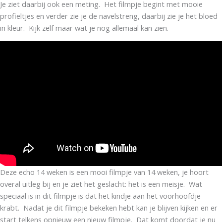
Je ziet daarbij ook een meting. Het filmpje begint met mooie
profieltjes en verder zie je de navelstreng, daarbij zie je het bloed
in kleur. Kijk zelf maar wat je nog allemaal kan zien.
Deze echo 14 weken is een mooi filmpje van 14 weken, je hoort
overal uitleg bij en je ziet het geslacht: het is een meisje. Wat
speciaal is in dit filmpje is dat het kindje aan het voorhoofdje
krabt. Nadat je dit filmpje bekeken hebt kan je blijven kijken en er
start telkens opnieuw een nieuw filmpje. Dat komt doordat je nu