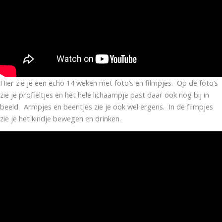
Hier zie je een echo 14 weken met foto’s en filmpjes. Op de foto’s
zie je profieltjes en het hele lichaampje past daar ook nog bij in
beeld. Armpjes en beentjes zie je ook wel ergens. In de filmpjes
zie je het kindje bewegen en drinken.