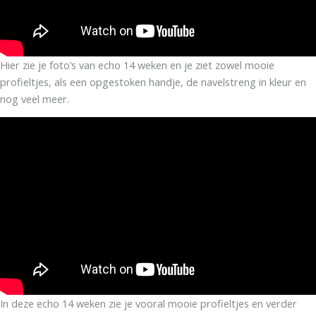
Hier zie je foto’s van echo 14 weken en je ziet zowel mooie
profieltjes, als een opgestoken handje, de navelstreng in kleur en
nog veel meer.
In deze echo 14 weken zie je vooral mooie profieltjes en verder