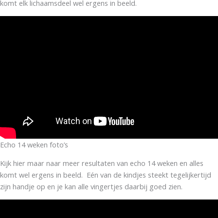
komt elk lichaamsdeel wel ergens in beeld.
Echo 14 weken foto’s
Kijk hier maar naar meer resultaten van echo 14 weken en alles
komt wel ergens in beeld. Eén van de kindjes steekt tegelijkertijd
zijn handje op en je kan alle vingertjes daarbij goed zien.