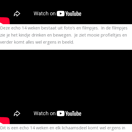
Deze echo 14 weken bestaat uit foto’s en filmpjes. In de filmpjes
zie je het kindje drinken en bewegen. Je ziet mooie profieltjes en
verder komt alles wel ergens in beeld.
Dit is een echo 14 weken en elk lichaamsdeel komt wel ergens in