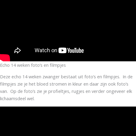
Echo 14 weken foto’s en filmpjes
Deze echo 14 weken zwanger bestaat uit foto’s en filmpjes. In de
filmpjes zie je het bloed stromen in kleur en daar zijn ook foto’s
van. Op de foto’s zie je profieltjes, rugjes en verder ongeveer elk
lichaamsdeel wel.