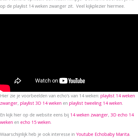
op de playlist 14 weken zwanger zit. Veel kijkplezier hiermee.
Hier zie je voorbeelden van echo’s van 14 weken:
playlist 14 weken
zwanger
,
playlist 3D 14 weken
en
playlist tweeling 14 weken
.
En kijk hier op de website eens bij
14 weken zwanger
,
3D echo 14
weken
en
echo 15 weken
.
Waarschijnlijk heb je ook interesse in
Youtube Echobaby Marita
.