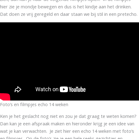
hier zie je mondje bewegen en dus is het kindje aan het drinken.
Dat doen ze vrij geregeld en daar staan we bij stil in een pretecho.
Foto’s en filmpjes echo 14 weken
Ken je het geslacht nog niet en zou je dat graag te weten komen?
Dan kan je een afspraak maken en hieronder krijg je een idee van
wat je kan verwachten. Je ziet hier een echo 14 weken met foto’s
en filmpjes. Op de foto’s zie je een hele reeks gezichtjes en