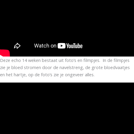
Deze echo 14 weken bestaat uit foto’s en filmpjes. In de filmpjes
zie je bloed stromen door de navelstreng, de grote bloedvaatjes
en het hartje, op de foto’s zie je ongeveer alles.