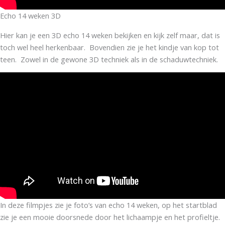
Echo 14 weken 3D
Hier kan je een 3D echo 14 weken bekijken en kijk zelf maar, dat is
toch wel heel herkenbaar. Bovendien zie je het kindje van kop tot
teen. Zowel in de gewone 3D techniek als in de schaduwtechniek.
In deze filmpjes zie je foto’s van echo 14 weken, op het startblad
zie je een mooie doorsnede door het lichaampje en het profieltje.