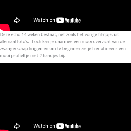
Deze echo 14 weken bestaat, net zoals het vorige filmpje, uit
allemaal foto’s. Toch kan je daarmee een mooi overzicht van de
zwangerschap krijgen en om te beginnen zie je hier al ineens een
mooi profieltje met 2 handjes bij.