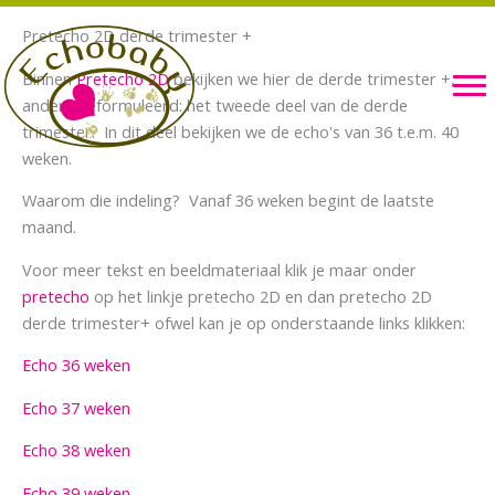
Ga
Pretecho 2D derde trimester +
naar
de
Binnen
Pretecho 2D
bekijken we hier de derde trimester +,
inhoud
anders geformuleerd: het tweede deel van de derde
trimester. In dit deel bekijken we de echo's van 36 t.e.m. 40
weken.
Waarom die indeling? Vanaf 36 weken begint de laatste
maand.
Voor meer tekst en beeldmateriaal klik je maar onder
pretecho
op het linkje pretecho 2D en dan pretecho 2D
derde trimester+ ofwel kan je op onderstaande links klikken:
Echo 36 weken
Echo 37 weken
Echo 38 weken
Echo 39 weken