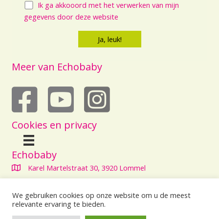
Ik ga akkooord met het verwerken van mijn
gegevens door deze website
Meer van Echobaby
echobaby op youtube
Cookies en privacy
Echobaby
Karel Martelstraat 30, 3920 Lommel
+3211 80 63 05
We gebruiken cookies op onze website om u de meest
info@echobaby.be
relevante ervaring te bieden.